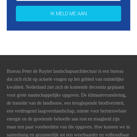
Bureau Peter de Ruyter landschapsarchitectuur is een bureau
dat zich richt op actuele vragen op het gebied van ruimtelijke
kwaliteit. Nederland ziet zich de komende decennia geplaatst
voor grote maatschappelijke opgaven. De klimaatverandering,
de transitie van de landbouw, een teruglopende biodiversiteit,
een verdrogend laagveenlandschap, ruimte voor hernieuwbare
energie en de groeiende behoefte aan rust en traagheid zijn
maar een paar voorbeelden van die opgaven. Hoe kunnen we in
samenhang en gezamenlijk tot een weerbaarder en volhoudbaar