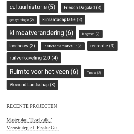
cultuurhistorie
(5)
Friesch Dagblad
(3)
klimaatadaptatie
(3)
geohydrologie
(2)
klimaatverandering
(6)
laagveen
(2)
landbouw
(3)
recreatie
(3)
landschapsarchitectuur
(2)
ruilverkaveling 2.0
(4)
Ruimte voor het veen
(6)
Trouw
(2)
Vloeiend Landschap
(3)
RECENTE PROJECTEN
Masterplan ‘IJsselvallei’
Veenstrategie It Fryske Gea