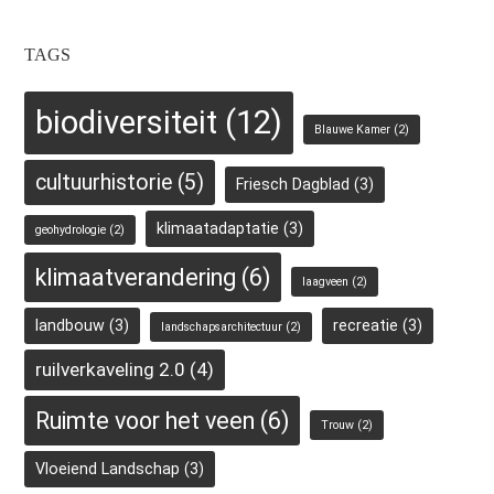
TAGS
biodiversiteit
(12)
Blauwe Kamer
(2)
cultuurhistorie
(5)
Friesch Dagblad
(3)
klimaatadaptatie
(3)
geohydrologie
(2)
klimaatverandering
(6)
laagveen
(2)
landbouw
(3)
recreatie
(3)
landschapsarchitectuur
(2)
ruilverkaveling 2.0
(4)
Ruimte voor het veen
(6)
Trouw
(2)
Vloeiend Landschap
(3)