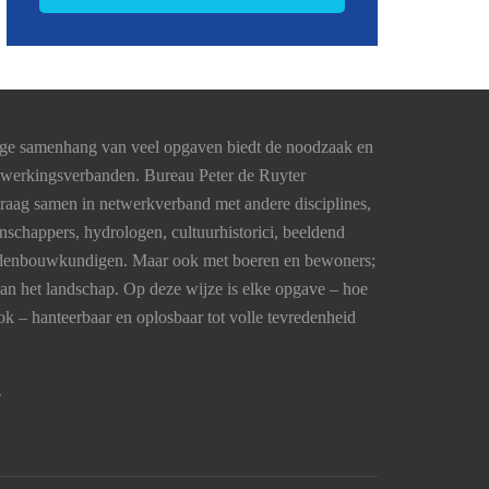
nge samenhang van veel opgaven biedt de noodzaak en
nwerkingsverbanden. Bureau Peter de Ruyter
graag samen in netwerkverband met andere disciplines,
schappers, hydrologen, cultuurhistorici, beeldend
tedenbouwkundigen. Maar ook met boeren en bewoners;
van het landschap. Op deze wijze is elke opgave – hoe
k – hanteerbaar en oplosbaar tot volle tevredenheid