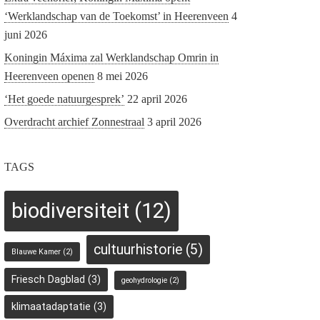
‘Werklandschap van de Toekomst’ in Heerenveen
4
juni 2026
Koningin Máxima zal Werklandschap Omrin in
Heerenveen openen
8 mei 2026
‘Het goede natuurgesprek’
22 april 2026
Overdracht archief Zonnestraal
3 april 2026
TAGS
biodiversiteit
(12)
cultuurhistorie
(5)
Blauwe Kamer
(2)
Friesch Dagblad
(3)
geohydrologie
(2)
klimaatadaptatie
(3)