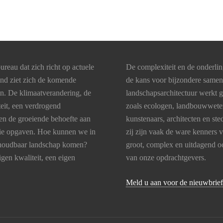
ureau dat zich richt op actuele
De complexiteit en de onderli
and ziet zich de komende
de kans voor bijzondere same
en. De klimaatverandering, de
landschapsarchitectuur werkt 
teit, een verdrogend
zoals ecologen, landbouwweten
en de groeiende behoefte aan
kunstenaars, architecten en s
 die opgaven. Hoe kunnen we in
zij zijn vaak de ware kenners 
lhoudbaar landschap komen?
groot, complex en uitdagend oo
gen kwaliteit, een eigen
van onze opdrachtgevers.
Meld u aan voor de nieuwbrief