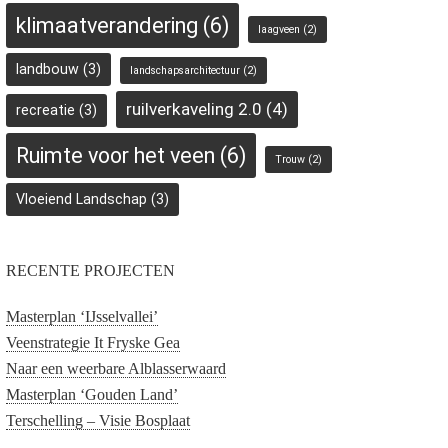
klimaatverandering
(6)
laagveen
(2)
landbouw
(3)
landschapsarchitectuur
(2)
ruilverkaveling 2.0
(4)
recreatie
(3)
Ruimte voor het veen
(6)
Trouw
(2)
Vloeiend Landschap
(3)
RECENTE PROJECTEN
Masterplan ‘IJsselvallei’
Veenstrategie It Fryske Gea
Naar een weerbare Alblasserwaard
Masterplan ‘Gouden Land’
Terschelling – Visie Bosplaat