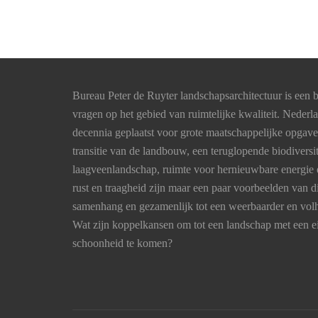
Bureau Peter de Ruyter landschapsarchitectuur is een b
vragen op het gebied van ruimtelijke kwaliteit. Nederl
decennia geplaatst voor grote maatschappelijke opgav
transitie van de landbouw, een teruglopende biodiversi
laagveenlandschap, ruimte voor hernieuwbare energie 
rust en traagheid zijn maar een paar voorbeelden van
samenhang en gezamenlijk tot een weerbaarder en vo
Wat zijn koppelkansen om tot een landschap met een ei
schoonheid te komen?