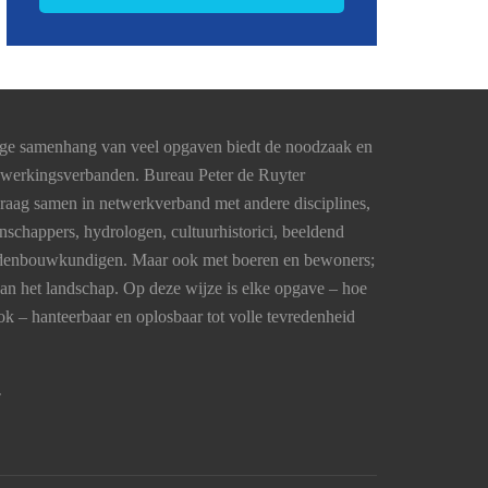
nge samenhang van veel opgaven biedt de noodzaak en
nwerkingsverbanden. Bureau Peter de Ruyter
graag samen in netwerkverband met andere disciplines,
schappers, hydrologen, cultuurhistorici, beeldend
tedenbouwkundigen. Maar ook met boeren en bewoners;
van het landschap. Op deze wijze is elke opgave – hoe
k – hanteerbaar en oplosbaar tot volle tevredenheid