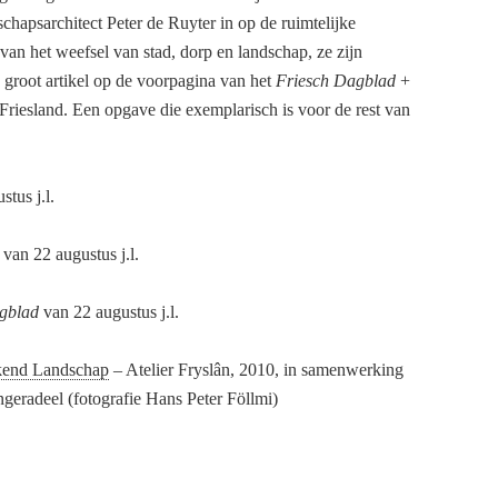
schapsarchitect Peter de Ruyter in op de ruimtelijke
van het weefsel van stad, dorp en landschap, ze zijn
 groot artikel op de voorpagina van het
Friesch Dagblad
+
Friesland. Een opgave die exemplarisch is voor de rest van
tus j.l.
van 22 augustus j.l.
gblad
van 22 augustus j.l.
end Landschap
– Atelier Fryslân, 2010, in samenwerking
eradeel (fotografie Hans Peter Föllmi)