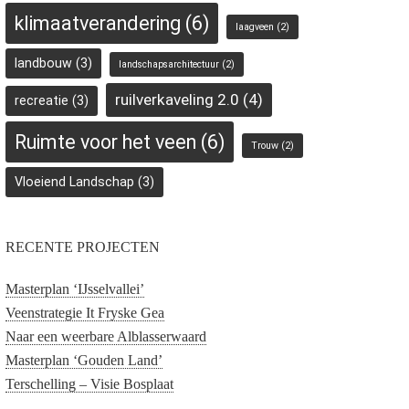
klimaatverandering
(6)
laagveen
(2)
landbouw
(3)
landschapsarchitectuur
(2)
ruilverkaveling 2.0
(4)
recreatie
(3)
Ruimte voor het veen
(6)
Trouw
(2)
Vloeiend Landschap
(3)
RECENTE PROJECTEN
Masterplan ‘IJsselvallei’
Veenstrategie It Fryske Gea
Naar een weerbare Alblasserwaard
Masterplan ‘Gouden Land’
Terschelling – Visie Bosplaat