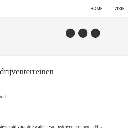
HOME
VISIE
drijventerreinen
land
evraagd voor de kwaliteit van bedrijventerreinen in NL..