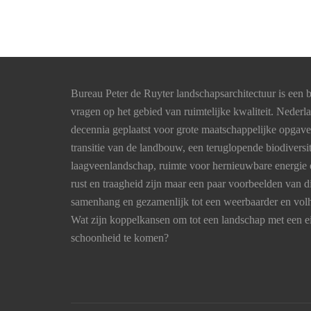
Bureau Peter de Ruyter landschapsarchitectuur is een b
vragen op het gebied van ruimtelijke kwaliteit. Nederl
decennia geplaatst voor grote maatschappelijke opgav
transitie van de landbouw, een teruglopende biodiversi
laagveenlandschap, ruimte voor hernieuwbare energie 
rust en traagheid zijn maar een paar voorbeelden van
samenhang en gezamenlijk tot een weerbaarder en vo
Wat zijn koppelkansen om tot een landschap met een ei
schoonheid te komen?