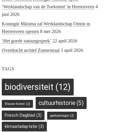
‘Werklandschap van de Toekomst’ in Heerenveen
4
juni 2026
Koningin Máxima zal Werklandschap Omrin in
Heerenveen openen
8 mei 2026
‘Het goede natuurgesprek’
22 april 2026
Overdracht archief Zonnestraal
3 april 2026
TAGS
biodiversiteit
(12)
cultuurhistorie
(5)
Blauwe Kamer
(2)
Friesch Dagblad
(3)
geohydrologie
(2)
klimaatadaptatie
(3)