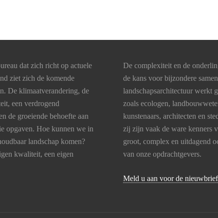
ureau dat zich richt op actuele
De complexiteit en de onderli
and ziet zich de komende
de kans voor bijzondere same
en. De klimaatverandering, de
landschapsarchitectuur werkt 
teit, een verdrogend
zoals ecologen, landbouwweten
en de groeiende behoefte aan
kunstenaars, architecten en s
 die opgaven. Hoe kunnen we in
zij zijn vaak de ware kenners 
lhoudbaar landschap komen?
groot, complex en uitdagend oo
gen kwaliteit, een eigen
van onze opdrachtgevers.
Meld u aan voor de nieuwbrief