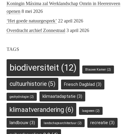
Koningin Máxima zal Werklandschap Omrin in Heerenveen
openen
8 mei 2026
‘Het goede natuurgesprek’
22 april 2026
Overdracht archief Zonnestraal
3 april 2026
TAGS
biodiversiteit
(12)
Blauwe Kamer
(2)
cultuurhistorie
(5)
Friesch Dagblad
(3)
klimaatadaptatie
(3)
geohydrologie
(2)
klimaatverandering
(6)
laagveen
(2)
landbouw
(3)
recreatie
(3)
landschapsarchitectuur
(2)