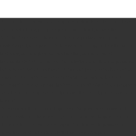
Bureau Peter de Ruyter landschapsarchitectuur is een bureau dat zich
richt op actuele vragen op het gebied van ruimtelijke kwaliteit.
Nederland ziet zich de komende decennia geplaatst voor grote
maatschappelijke opgaven. De klimaatverandering, de transitie van de
landbouw, een teruglopende biodiversiteit, een verdrogend
laagveenlandschap, ruimte voor hernieuwbare energie en de groeiende
behoefte aan rust en traagheid zijn maar een paar voorbeelden van die
opgaven. Hoe kunnen we in samenhang en gezamenlijk tot een
weerbaarder en volhoudbaar landschap komen? Wat zijn koppelkansen
om tot een landschap met een eigen kwaliteit, een eigen schoonheid te
komen?
De complexiteit en de onderlinge samenhang van veel opgaven biedt
de noodzaak en de kans voor bijzondere samenwerkingsverbanden.
Bureau Peter de Ruyter landschapsarchitectuur werkt graag samen in
netwerkverband met andere disciplines, zoals ecologen,