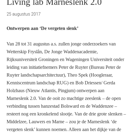
Living lab Marneslenk 2.0
25 augustus 2017
Ontwerpen aan ‘De vergeten slenk’
Van 28 tot 31 augustus a.s. zullen jonge onderzoekers van
Wetterskip Fryslân, De Jonge Waddenacademie,
Rijksuniversiteit Groningen en Wageningen Universiteit onder
leiding van initiatiefnemers Peter de Ruyter (Bureau Peter de
Ruyter landschapsarchitectuur), Theo Spek (Hoogleraar,
Kenniscentrum landschap RUG) en Bob Driessen/ Gerda
Holzhaus (Nieuw Atlantis, Pingjum) ontwerpen aan
Marneslenk 2.0. Van de ooit zo machtige zeeslenk – de open
verbinding tussen hanzestad Bolsward en de Waddenzee –
resteert nog een kronkelend slootje. Van de drie grote slenken –
Middelzee, Lauwers en Marne – zou je de Marneslenk ‘de
vergeten slenk’ kunnen noemen. Alleen aan het dijkje van de