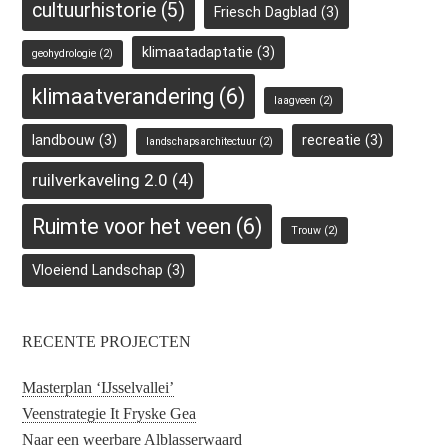
cultuurhistorie
(5)
Friesch Dagblad
(3)
klimaatadaptatie
(3)
geohydrologie
(2)
klimaatverandering
(6)
laagveen
(2)
landbouw
(3)
recreatie
(3)
landschapsarchitectuur
(2)
ruilverkaveling 2.0
(4)
Ruimte voor het veen
(6)
Trouw
(2)
Vloeiend Landschap
(3)
RECENTE PROJECTEN
Masterplan ‘IJsselvallei’
Veenstrategie It Fryske Gea
Naar een weerbare Alblasserwaard