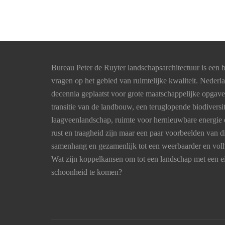
Bureau Peter de Ruyter landschapsarchitectuur is een b
vragen op het gebied van ruimtelijke kwaliteit. Nederl
decennia geplaatst voor grote maatschappelijke opgav
transitie van de landbouw, een teruglopende biodiversi
laagveenlandschap, ruimte voor hernieuwbare energie 
rust en traagheid zijn maar een paar voorbeelden van
samenhang en gezamenlijk tot een weerbaarder en vo
Wat zijn koppelkansen om tot een landschap met een ei
schoonheid te komen?