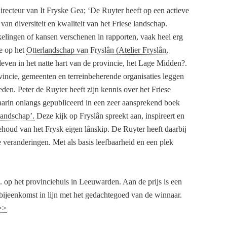
irecteur van It Fryske Gea; ‘De Ruyter heeft op een actieve
an diversiteit en kwaliteit van het Friese landschap.
kelingen of kansen verschenen in rapporten, vaak heel erg
ie op het
Otterlandschap van Fryslân (Atelier Fryslân,
ven in het natte hart van de provincie, het Lage Midden?.
ovincie, gemeenten en terreinbeherende organisaties leggen
eden. Peter de Ruyter heeft zijn kennis over het Friese
arin onlangs gepubliceerd in een zeer aansprekend boek
landschap’.
Deze kijk op Fryslân spreekt aan, inspireert en
ehoud van het Frysk eigen lânskip. De Ruyter heeft daarbij
 veranderingen. Met als basis leefbaarheid en een plek
s. op het provinciehuis in Leeuwarden. Aan de prijs is een
bijeenkomst in lijn met het gedachtegoed van de winnaar.
>>>