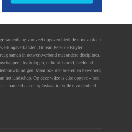
nge samenhang van veel opgaven biedt de noodzaak en
nwerkingsverbanden. Bureau Peter de Ruyter
graag samen in netwerkverband met andere disciplines,
schappers, hydrologen, cultuurhistorici, beeldend
tedenbouwkundigen. Maar ook met boeren en bewoners;
van het landschap. Op deze wijze is elke opgave – hoe
k – hanteerbaar en oplosbaar tot volle tevredenheid