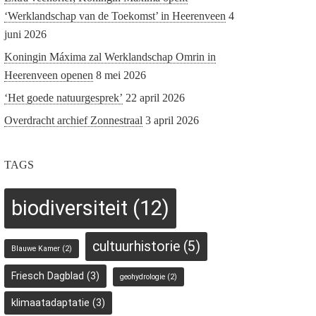
‘Werklandschap van de Toekomst’ in Heerenveen
4
juni 2026
Koningin Máxima zal Werklandschap Omrin in
Heerenveen openen
8 mei 2026
‘Het goede natuurgesprek’
22 april 2026
Overdracht archief Zonnestraal
3 april 2026
TAGS
biodiversiteit
(12)
cultuurhistorie
(5)
Blauwe Kamer
(2)
Friesch Dagblad
(3)
geohydrologie
(2)
klimaatadaptatie
(3)