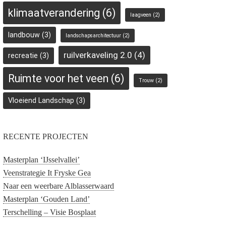
klimaatverandering
(6)
laagveen
(2)
landbouw
(3)
landschapsarchitectuur
(2)
ruilverkaveling 2.0
(4)
recreatie
(3)
Ruimte voor het veen
(6)
Trouw
(2)
Vloeiend Landschap
(3)
RECENTE PROJECTEN
Masterplan ‘IJsselvallei’
Veenstrategie It Fryske Gea
Naar een weerbare Alblasserwaard
Masterplan ‘Gouden Land’
Terschelling – Visie Bosplaat