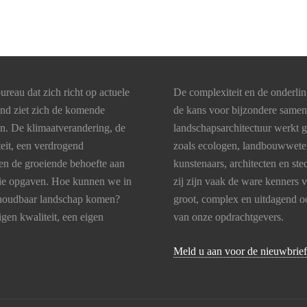
ureau dat zich richt op actuele
De complexiteit en de onderli
and ziet zich de komende
de kans voor bijzondere same
en. De klimaatverandering, de
landschapsarchitectuur werkt 
teit, een verdrogend
zoals ecologen, landbouwweten
en de groeiende behoefte aan
kunstenaars, architecten en s
 die opgaven. Hoe kunnen we in
zij zijn vaak de ware kenners 
lhoudbaar landschap komen?
groot, complex en uitdagend oo
gen kwaliteit, een eigen
van onze opdrachtgevers.
Meld u aan voor de nieuwbrief