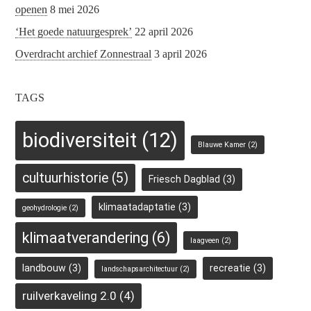
openen
8 mei 2026
‘Het goede natuurgesprek’
22 april 2026
Overdracht archief Zonnestraal
3 april 2026
TAGS
biodiversiteit
(12)
Blauwe Kamer
(2)
cultuurhistorie
(5)
Friesch Dagblad
(3)
klimaatadaptatie
(3)
geohydrologie
(2)
klimaatverandering
(6)
laagveen
(2)
landbouw
(3)
recreatie
(3)
landschapsarchitectuur
(2)
ruilverkaveling 2.0
(4)