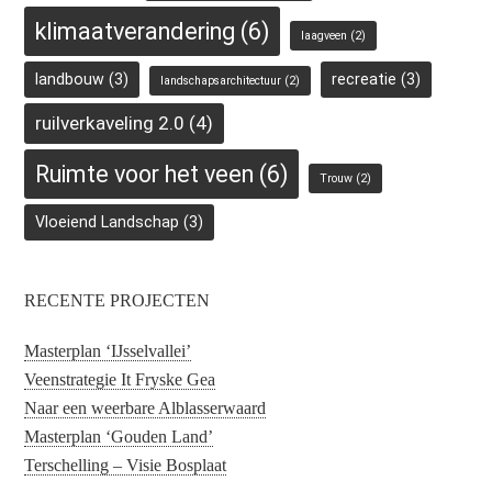
klimaatverandering
(6)
laagveen
(2)
landbouw
(3)
recreatie
(3)
landschapsarchitectuur
(2)
ruilverkaveling 2.0
(4)
Ruimte voor het veen
(6)
Trouw
(2)
Vloeiend Landschap
(3)
RECENTE PROJECTEN
Masterplan ‘IJsselvallei’
Veenstrategie It Fryske Gea
Naar een weerbare Alblasserwaard
Masterplan ‘Gouden Land’
Terschelling – Visie Bosplaat