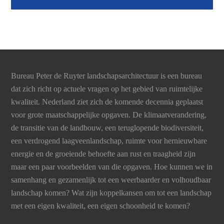
Bureau Peter de Ruyter landschapsarchitectuur is een bureau
dat zich richt op actuele vragen op het gebied van ruimtelijke
kwaliteit. Nederland ziet zich de komende decennia geplaatst
voor grote maatschappelijke opgaven. De klimaatverandering,
de transitie van de landbouw, een teruglopende biodiversiteit,
een verdrogend laagveenlandschap, ruimte voor hernieuwbare
energie en de groeiende behoefte aan rust en traagheid zijn
maar een paar voorbeelden van die opgaven. Hoe kunnen we in
samenhang en gezamenlijk tot een weerbaarder en volhoudbaar
landschap komen? Wat zijn koppelkansen om tot een landschap
met een eigen kwaliteit, een eigen schoonheid te komen?