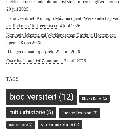
Gebiedsproces Oudemirdum lost stofstormen en gifwolken op
20 juli 2026
Extra veenbrief; Koningin Máxima opent ‘Werklandschap van
de Toekomst’ in Heerenveen
4 juni 2026
Koningin Máxima zal Werklandschap Omrin in Heerenveen
openen
8 mei 2026
‘Het goede natuurgesprek’
22 april 2026
Overdracht archief Zonnestraal
3 april 2026
TAGS
biodiversiteit
(12)
Blauwe Kamer
(2)
cultuurhistorie
(5)
Friesch Dagblad
(3)
klimaatadaptatie
(3)
geohydrologie
(2)