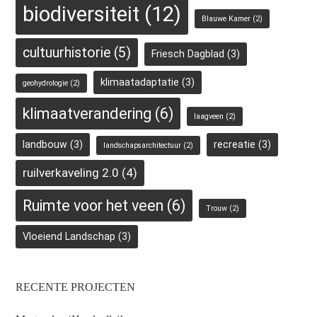
biodiversiteit
(12)
Blauwe Kamer
(2)
cultuurhistorie
(5)
Friesch Dagblad
(3)
klimaatadaptatie
(3)
geohydrologie
(2)
klimaatverandering
(6)
laagveen
(2)
landbouw
(3)
recreatie
(3)
landschapsarchitectuur
(2)
ruilverkaveling 2.0
(4)
Ruimte voor het veen
(6)
Trouw
(2)
Vloeiend Landschap
(3)
RECENTE PROJECTEN