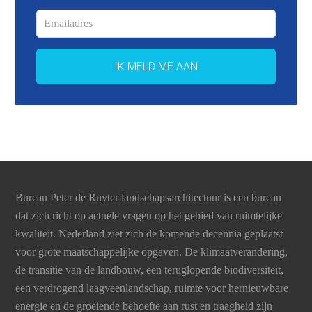
Bureau Peter de Ruyter landschapsarchitectuur is een bureau
dat zich richt op actuele vragen op het gebied van ruimtelijke
kwaliteit. Nederland ziet zich de komende decennia geplaatst
voor grote maatschappelijke opgaven. De klimaatverandering,
de transitie van de landbouw, een teruglopende biodiversiteit,
een verdrogend laagveenlandschap, ruimte voor hernieuwbare
energie en de groeiende behoefte aan rust en traagheid zijn