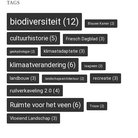
TAGS
biodiversiteit
(12)
Blauwe Kamer
(2)
cultuurhistorie
(5)
Friesch Dagblad
(3)
klimaatadaptatie
(3)
geohydrologie
(2)
klimaatverandering
(6)
laagveen
(2)
landbouw
(3)
recreatie
(3)
landschapsarchitectuur
(2)
ruilverkaveling 2.0
(4)
Ruimte voor het veen
(6)
Trouw
(2)
Vloeiend Landschap
(3)