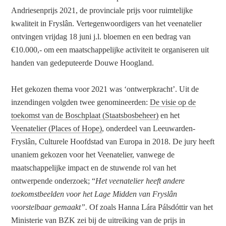
Andriesenprijs 2021, de provinciale prijs voor ruimtelijke
kwaliteit in Fryslân. Vertegenwoordigers van het veenatelier
ontvingen vrijdag 18 juni j.l. bloemen en een bedrag van
€10.000,- om een maatschappelijke activiteit te organiseren uit
handen van gedeputeerde Douwe Hoogland.
Het gekozen thema voor 2021 was ‘ontwerpkracht’. Uit de
inzendingen volgden twee genomineerden:
De visie op de
toekomst van de Boschplaat (Staatsbosbeheer)
en het
Veenatelier (Places of Hope)
, onderdeel van Leeuwarden-
Fryslân, Culturele Hoofdstad van Europa in 2018. De jury heeft
unaniem gekozen voor het Veenatelier, vanwege de
maatschappelijke impact en de stuwende rol van het
ontwerpende onderzoek;
“
Het veenatelier heeft andere
toekomstbeelden voor het Lage Midden van Fryslân
voorstelbaar gemaakt”.
Of zoals Hanna Lára Pálsdóttir van het
Ministerie van BZK zei bij de uitreiking van de prijs in