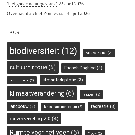
‘Het goede natuurgesprek’
22 april 2026
Overdracht archief Zonnestraal
3 april 2026
TAGS
biodiversiteit
(12)
Blauwe Kamer
(2)
cultuurhistorie
(5)
Friesch Dagblad
(3)
klimaatadaptatie
(3)
geohydrologie
(2)
klimaatverandering
(6)
laagveen
(2)
landbouw
(3)
recreatie
(3)
landschapsarchitectuur
(2)
ruilverkaveling 2.0
(4)
Ruimte voor het veen
(6)
Trouw
(2)