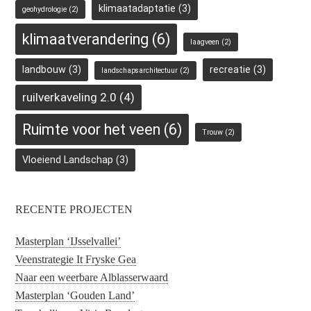
klimaatadaptatie
(3)
geohydrologie
(2)
klimaatverandering
(6)
laagveen
(2)
landbouw
(3)
recreatie
(3)
landschapsarchitectuur
(2)
ruilverkaveling 2.0
(4)
Ruimte voor het veen
(6)
Trouw
(2)
Vloeiend Landschap
(3)
RECENTE PROJECTEN
Masterplan ‘IJsselvallei’
Veenstrategie It Fryske Gea
Naar een weerbare Alblasserwaard
Masterplan ‘Gouden Land’