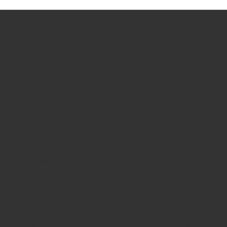
Bureau Peter de Ruyter landschapsarchitectuur is een bureau dat zich
richt op actuele vragen op het gebied van ruimtelijke kwaliteit.
Nederland ziet zich de komende decennia geplaatst voor grote
maatschappelijke opgaven. De klimaatverandering, de transitie van de
landbouw, een teruglopende biodiversiteit, een verdrogend
laagveenlandschap, ruimte voor hernieuwbare energie en de groeiende
behoefte aan rust en traagheid zijn maar een paar voorbeelden van die
opgaven. Hoe kunnen we in samenhang en gezamenlijk tot een
weerbaarder en volhoudbaar landschap komen? Wat zijn koppelkansen
om tot een landschap met een eigen kwaliteit, een eigen schoonheid te
komen?
De complexiteit en de onderlinge samenhang van veel opgaven biedt
de noodzaak en de kans voor bijzondere samenwerkingsverbanden.
Bureau Peter de Ruyter landschapsarchitectuur werkt graag samen in
netwerkverband met andere disciplines, zoals ecologen,
landbouwwetenschappers, hydrologen, cultuurhistorici, beeldend
kunstenaars, architecten en stedenbouwkundigen. Maar ook met